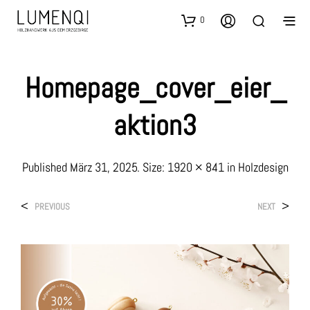
0
Homepage_cover_eier_
Aktion3
Published
März 31, 2025
. Size:
1920 × 841
in
Holzdesign
<
>
PREVIOUS
NEXT